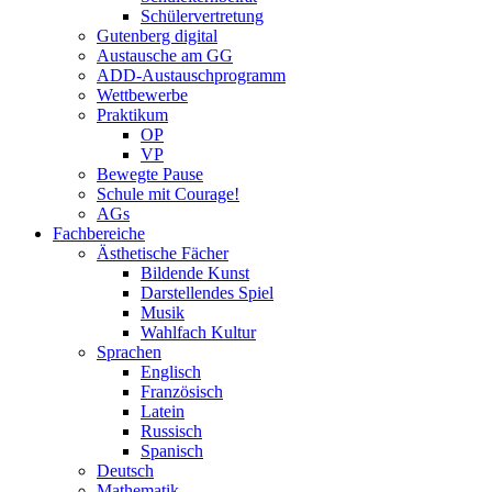
Schülervertretung
Gutenberg digital
Austausche am GG
ADD-Austauschprogramm
Wettbewerbe
Praktikum
OP
VP
Bewegte Pause
Schule mit Courage!
AGs
Fachbereiche
Ästhetische Fächer
Bildende Kunst
Darstellendes Spiel
Musik
Wahlfach Kultur
Sprachen
Englisch
Französisch
Latein
Russisch
Spanisch
Deutsch
Mathematik