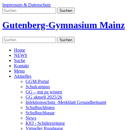
Impressum & Datenschutz
Gutenberg-Gymnasium Mainz
Home
NEWS
Suche
Kontakt
Menu
Aktuelles
GGM-Portal
Schulcampus
GG – gut zu wissen
GG aktuell 2025/26
Infektionsschutz -Merkblatt Gesundheitsamt
Schulbuchlisten
Schulbuchbasar
News
K83 - Schülerzeitung
Virtueller Rundgang