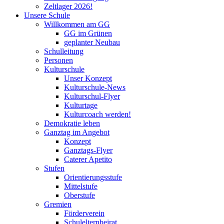
Zeltlager 2026!
Unsere Schule
Willkommen am GG
GG im Grünen
geplanter Neubau
Schulleitung
Personen
Kulturschule
Unser Konzept
Kulturschule-News
Kulturschul-Flyer
Kulturtage
Kulturcoach werden!
Demokratie leben
Ganztag im Angebot
Konzept
Ganztags-Flyer
Caterer Apetito
Stufen
Orientierungsstufe
Mittelstufe
Oberstufe
Gremien
Förderverein
Schulelternbeirat