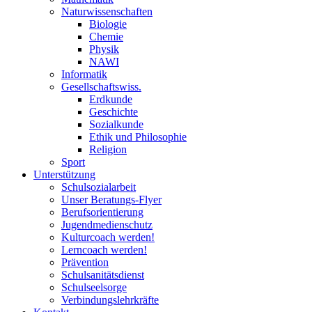
Naturwissenschaften
Biologie
Chemie
Physik
NAWI
Informatik
Gesellschaftswiss.
Erdkunde
Geschichte
Sozialkunde
Ethik und Philosophie
Religion
Sport
Unterstützung
Schulsozialarbeit
Unser Beratungs-Flyer
Berufsorientierung
Jugendmedienschutz
Kulturcoach werden!
Lerncoach werden!
Prävention
Schulsanitätsdienst
Schulseelsorge
Verbindungslehrkräfte