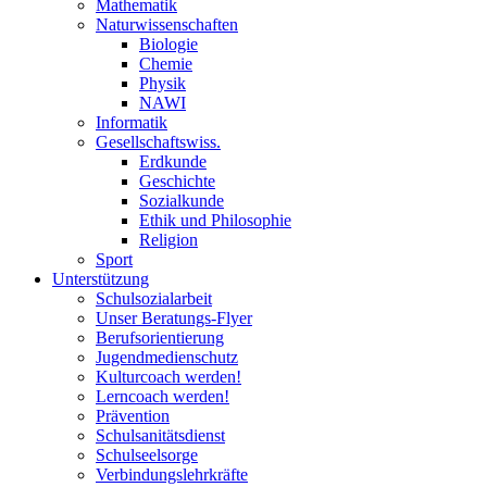
Mathematik
Naturwissenschaften
Biologie
Chemie
Physik
NAWI
Informatik
Gesellschaftswiss.
Erdkunde
Geschichte
Sozialkunde
Ethik und Philosophie
Religion
Sport
Unterstützung
Schulsozialarbeit
Unser Beratungs-Flyer
Berufsorientierung
Jugendmedienschutz
Kulturcoach werden!
Lerncoach werden!
Prävention
Schulsanitätsdienst
Schulseelsorge
Verbindungslehrkräfte