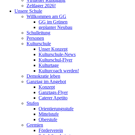
Virtueller Rundgang
Zeltlager 2026!
Unsere Schule
Willkommen am GG
GG im Grünen
geplanter Neubau
Schulleitung
Personen
Kulturschule
Unser Konzept
Kulturschule-News
Kulturschul-Flyer
Kulturtage
Kulturcoach werden!
Demokratie leben
Ganztag im Angebot
Konzept
Ganztags-Flyer
Caterer Apetito
Stufen
Orientierungsstufe
Mittelstufe
Oberstufe
Gremien
Förderverein