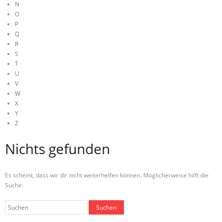
N
O
P
Q
R
S
T
U
V
W
X
Y
Z
Nichts gefunden
Es scheint, dass wir dir nicht weiterhelfen können. Möglicherweise hilft die
Suche.