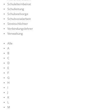
Schulelternbeirat
Schulleitung
Schulseelsorge
Schulsozialarbeit
Streitschlichter
Verbindungslehrer
Verwaltung
Alle
A
B
C
D
E
F
G
H
I
J
K
L
M