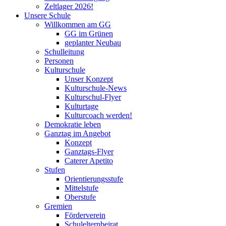
Zeltlager 2026!
Unsere Schule
Willkommen am GG
GG im Grünen
geplanter Neubau
Schulleitung
Personen
Kulturschule
Unser Konzept
Kulturschule-News
Kulturschul-Flyer
Kulturtage
Kulturcoach werden!
Demokratie leben
Ganztag im Angebot
Konzept
Ganztags-Flyer
Caterer Apetito
Stufen
Orientierungsstufe
Mittelstufe
Oberstufe
Gremien
Förderverein
Schulelternbeirat