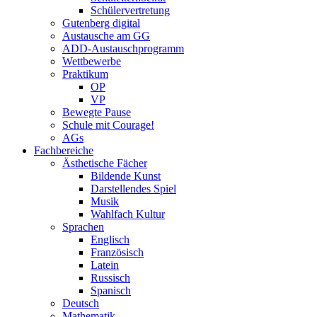
Schülervertretung
Gutenberg digital
Austausche am GG
ADD-Austauschprogramm
Wettbewerbe
Praktikum
OP
VP
Bewegte Pause
Schule mit Courage!
AGs
Fachbereiche
Ästhetische Fächer
Bildende Kunst
Darstellendes Spiel
Musik
Wahlfach Kultur
Sprachen
Englisch
Französisch
Latein
Russisch
Spanisch
Deutsch
Mathematik