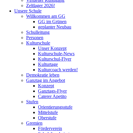
Virtueller Rundgang
Zeltlager 2026!
Unsere Schule
Willkommen am GG
GG im Grünen
geplanter Neubau
Schulleitung
Personen
Kulturschule
Unser Konzept
Kulturschule-News
Kulturschul-Flyer
Kulturtage
Kulturcoach werden!
Demokratie leben
Ganztag im Angebot
Konzept
Ganztags-Flyer
Caterer Apetito
Stufen
Orientierungsstufe
Mittelstufe
Oberstufe
Gremien
Förderverein