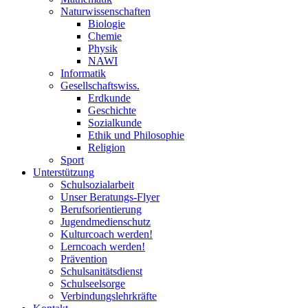
Naturwissenschaften
Biologie
Chemie
Physik
NAWI
Informatik
Gesellschaftswiss.
Erdkunde
Geschichte
Sozialkunde
Ethik und Philosophie
Religion
Sport
Unterstützung
Schulsozialarbeit
Unser Beratungs-Flyer
Berufsorientierung
Jugendmedienschutz
Kulturcoach werden!
Lerncoach werden!
Prävention
Schulsanitätsdienst
Schulseelsorge
Verbindungslehrkräfte