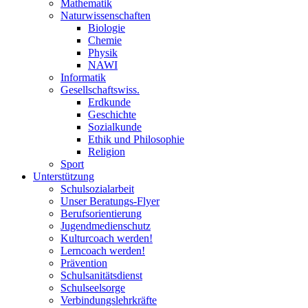
Mathematik
Naturwissenschaften
Biologie
Chemie
Physik
NAWI
Informatik
Gesellschaftswiss.
Erdkunde
Geschichte
Sozialkunde
Ethik und Philosophie
Religion
Sport
Unterstützung
Schulsozialarbeit
Unser Beratungs-Flyer
Berufsorientierung
Jugendmedienschutz
Kulturcoach werden!
Lerncoach werden!
Prävention
Schulsanitätsdienst
Schulseelsorge
Verbindungslehrkräfte