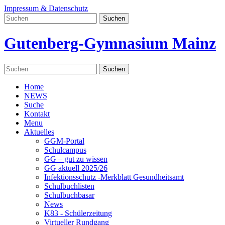
Impressum & Datenschutz
Gutenberg-Gymnasium Mainz
Home
NEWS
Suche
Kontakt
Menu
Aktuelles
GGM-Portal
Schulcampus
GG – gut zu wissen
GG aktuell 2025/26
Infektionsschutz -Merkblatt Gesundheitsamt
Schulbuchlisten
Schulbuchbasar
News
K83 - Schülerzeitung
Virtueller Rundgang