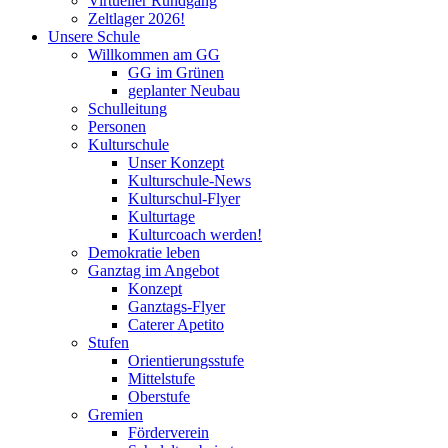
Virtueller Rundgang
Zeltlager 2026!
Unsere Schule
Willkommen am GG
GG im Grünen
geplanter Neubau
Schulleitung
Personen
Kulturschule
Unser Konzept
Kulturschule-News
Kulturschul-Flyer
Kulturtage
Kulturcoach werden!
Demokratie leben
Ganztag im Angebot
Konzept
Ganztags-Flyer
Caterer Apetito
Stufen
Orientierungsstufe
Mittelstufe
Oberstufe
Gremien
Förderverein