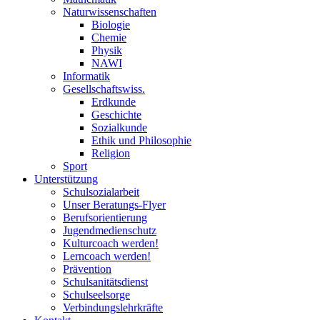
Naturwissenschaften
Biologie
Chemie
Physik
NAWI
Informatik
Gesellschaftswiss.
Erdkunde
Geschichte
Sozialkunde
Ethik und Philosophie
Religion
Sport
Unterstützung
Schulsozialarbeit
Unser Beratungs-Flyer
Berufsorientierung
Jugendmedienschutz
Kulturcoach werden!
Lerncoach werden!
Prävention
Schulsanitätsdienst
Schulseelsorge
Verbindungslehrkräfte