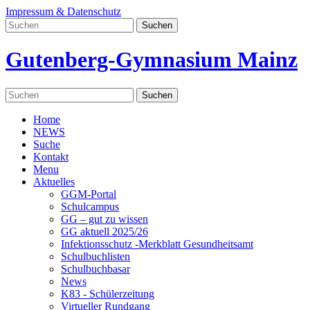
Impressum & Datenschutz
Gutenberg-Gymnasium Mainz
Home
NEWS
Suche
Kontakt
Menu
Aktuelles
GGM-Portal
Schulcampus
GG – gut zu wissen
GG aktuell 2025/26
Infektionsschutz -Merkblatt Gesundheitsamt
Schulbuchlisten
Schulbuchbasar
News
K83 - Schülerzeitung
Virtueller Rundgang