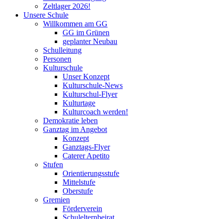
Zeltlager 2026!
Unsere Schule
Willkommen am GG
GG im Grünen
geplanter Neubau
Schulleitung
Personen
Kulturschule
Unser Konzept
Kulturschule-News
Kulturschul-Flyer
Kulturtage
Kulturcoach werden!
Demokratie leben
Ganztag im Angebot
Konzept
Ganztags-Flyer
Caterer Apetito
Stufen
Orientierungsstufe
Mittelstufe
Oberstufe
Gremien
Förderverein
Schulelternbeirat