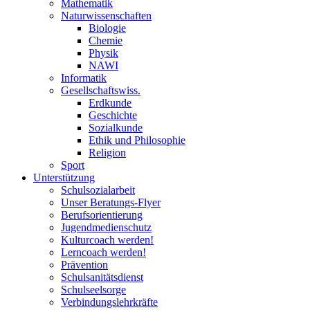
Mathematik
Naturwissenschaften
Biologie
Chemie
Physik
NAWI
Informatik
Gesellschaftswiss.
Erdkunde
Geschichte
Sozialkunde
Ethik und Philosophie
Religion
Sport
Unterstützung
Schulsozialarbeit
Unser Beratungs-Flyer
Berufsorientierung
Jugendmedienschutz
Kulturcoach werden!
Lerncoach werden!
Prävention
Schulsanitätsdienst
Schulseelsorge
Verbindungslehrkräfte