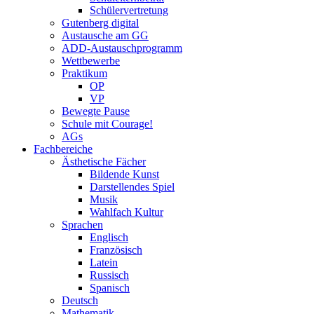
Schülervertretung
Gutenberg digital
Austausche am GG
ADD-Austauschprogramm
Wettbewerbe
Praktikum
OP
VP
Bewegte Pause
Schule mit Courage!
AGs
Fachbereiche
Ästhetische Fächer
Bildende Kunst
Darstellendes Spiel
Musik
Wahlfach Kultur
Sprachen
Englisch
Französisch
Latein
Russisch
Spanisch
Deutsch
Mathematik