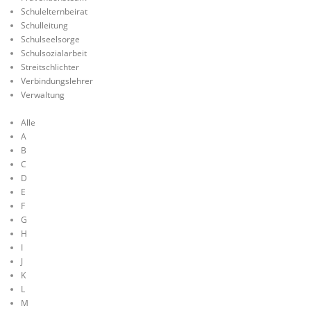
Schulelternbeirat
Schulleitung
Schulseelsorge
Schulsozialarbeit
Streitschlichter
Verbindungslehrer
Verwaltung
Alle
A
B
C
D
E
F
G
H
I
J
K
L
M