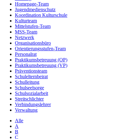
Homepage-Team
Jugendmedienschutz
Koordination Kulturschule
Kulturteam
Mittelstufen-Team
MSS-Team
Netzwerk
Organisationsbüro
Orientierungsstufen-Team
Personalrat
Praktikumsbetreuung (OP)
Praktikumsbetreuung (VP)
Präventionsteam
Schulelternbeirat
Schulleitung
Schulseelsorge
Schulsozialarbeit
Streitschlichter
Verbindungslehrer
Verwaltung
Alle
A
B
C