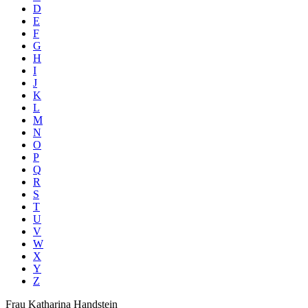
D
E
F
G
H
I
J
K
L
M
N
O
P
Q
R
S
T
U
V
W
X
Y
Z
Frau
Katharina
Handstein