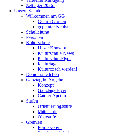
Virtueller Rundgang
Zeltlager 2026!
Unsere Schule
Willkommen am GG
GG im Grünen
geplanter Neubau
Schulleitung
Personen
Kulturschule
Unser Konzept
Kulturschule-News
Kulturschul-Flyer
Kulturtage
Kulturcoach werden!
Demokratie leben
Ganztag im Angebot
Konzept
Ganztags-Flyer
Caterer Apetito
Stufen
Orientierungsstufe
Mittelstufe
Oberstufe
Gremien
Förderverein