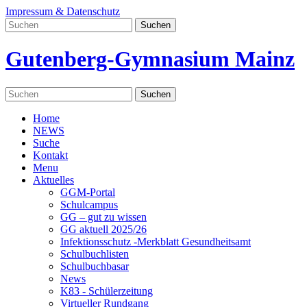
Impressum & Datenschutz
Gutenberg-Gymnasium Mainz
Home
NEWS
Suche
Kontakt
Menu
Aktuelles
GGM-Portal
Schulcampus
GG – gut zu wissen
GG aktuell 2025/26
Infektionsschutz -Merkblatt Gesundheitsamt
Schulbuchlisten
Schulbuchbasar
News
K83 - Schülerzeitung
Virtueller Rundgang