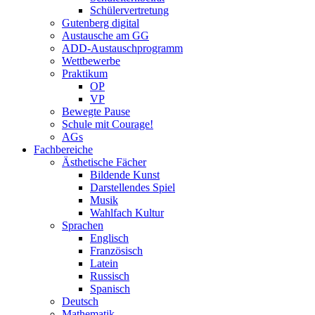
Schülervertretung
Gutenberg digital
Austausche am GG
ADD-Austauschprogramm
Wettbewerbe
Praktikum
OP
VP
Bewegte Pause
Schule mit Courage!
AGs
Fachbereiche
Ästhetische Fächer
Bildende Kunst
Darstellendes Spiel
Musik
Wahlfach Kultur
Sprachen
Englisch
Französisch
Latein
Russisch
Spanisch
Deutsch
Mathematik