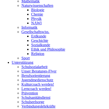
Mathematik
Naturwissenschaften
Biologie
Chemie
Physik
NAWI
Informatik
Gesellschaftswiss.
Erdkunde
Geschichte
Sozialkunde
Ethik und Philosophie
Religion
Sport
Unterstützung
Schulsozialarbeit
Unser Beratungs-Flyer
Berufsorientierung
Jugendmedienschutz
Kulturcoach werden!
Lerncoach werden!
Prävention
Schulsanitätsdienst
Schulseelsorge
Verbindungslehrkräfte