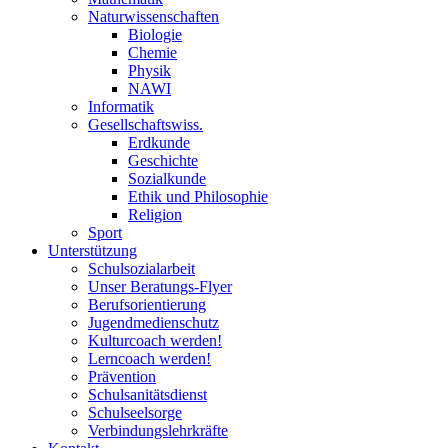
Naturwissenschaften
Biologie
Chemie
Physik
NAWI
Informatik
Gesellschaftswiss.
Erdkunde
Geschichte
Sozialkunde
Ethik und Philosophie
Religion
Sport
Unterstützung
Schulsozialarbeit
Unser Beratungs-Flyer
Berufsorientierung
Jugendmedienschutz
Kulturcoach werden!
Lerncoach werden!
Prävention
Schulsanitätsdienst
Schulseelsorge
Verbindungslehrkräfte