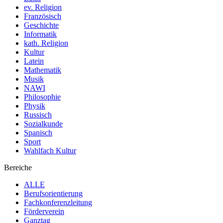
ev. Religion
Französisch
Geschichte
Informatik
kath. Religion
Kultur
Latein
Mathematik
Musik
NAWI
Philosophie
Physik
Russisch
Sozialkunde
Spanisch
Sport
Wahlfach Kultur
Bereiche
ALLE
Berufsorientierung
Fachkonferenzleitung
Förderverein
Ganztag