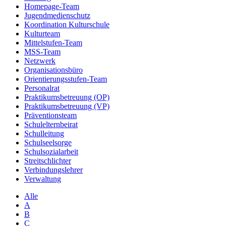
Homepage-Team
Jugendmedienschutz
Koordination Kulturschule
Kulturteam
Mittelstufen-Team
MSS-Team
Netzwerk
Organisationsbüro
Orientierungsstufen-Team
Personalrat
Praktikumsbetreuung (OP)
Praktikumsbetreuung (VP)
Präventionsteam
Schulelternbeirat
Schulleitung
Schulseelsorge
Schulsozialarbeit
Streitschlichter
Verbindungslehrer
Verwaltung
Alle
A
B
C