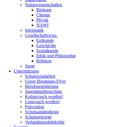
Naturwissenschaften
Biologie
Chemie
Physik
NAWI
Informatik
Gesellschaftswiss.
Erdkunde
Geschichte
Sozialkunde
Ethik und Philosophie
Religion
Sport
Unterstützung
Schulsozialarbeit
Unser Beratungs-Flyer
Berufsorientierung
Jugendmedienschutz
Kulturcoach werden!
Lerncoach werden!
Prävention
Schulsanitätsdienst
Schulseelsorge
Verbindungslehrkräfte