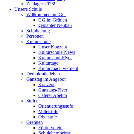
Zeltlager 2026!
Unsere Schule
Willkommen am GG
GG im Grünen
geplanter Neubau
Schulleitung
Personen
Kulturschule
Unser Konzept
Kulturschule-News
Kulturschul-Flyer
Kulturtage
Kulturcoach werden!
Demokratie leben
Ganztag im Angebot
Konzept
Ganztags-Flyer
Caterer Apetito
Stufen
Orientierungsstufe
Mittelstufe
Oberstufe
Gremien
Förderverein
Schulelternbeirat