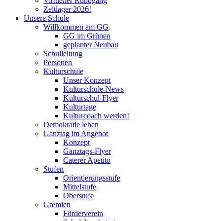
Virtueller Rundgang
Zeltlager 2026!
Unsere Schule
Willkommen am GG
GG im Grünen
geplanter Neubau
Schulleitung
Personen
Kulturschule
Unser Konzept
Kulturschule-News
Kulturschul-Flyer
Kulturtage
Kulturcoach werden!
Demokratie leben
Ganztag im Angebot
Konzept
Ganztags-Flyer
Caterer Apetito
Stufen
Orientierungsstufe
Mittelstufe
Oberstufe
Gremien
Förderverein