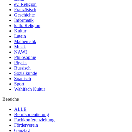
ev. Religion
Französisch
Geschichte
Informatik
kath. Religion
Kultur
Latein
Mathematik
Musik
NAWI
Philosophie
Physik
Russisch
Sozialkunde
Spanisch
Sport
Wahlfach Kultur
Bereiche
ALLE
Berufsorientierung
Fachkonferenzleitung
Förderverein
Ganztag