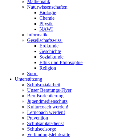
Mathematik
Naturwissenschaften
Biologie
Chemie
Physik
NAWI
Informatik
Gesellschaftswiss.
Erdkunde
Geschichte
Sozialkunde
Ethik und Philosophie
Religion
Sport
Unterstützung
Schulsozialarbeit
Unser Beratungs-Flyer
Berufsorientierung
Jugendmedienschutz
Kulturcoach werden!
Lerncoach werden!
Prävention
Schulsanitätsdienst
Schulseelsorge
Verbindungslehrkräfte