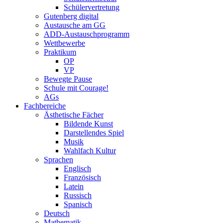
Schülervertretung
Gutenberg digital
Austausche am GG
ADD-Austauschprogramm
Wettbewerbe
Praktikum
OP
VP
Bewegte Pause
Schule mit Courage!
AGs
Fachbereiche
Ästhetische Fächer
Bildende Kunst
Darstellendes Spiel
Musik
Wahlfach Kultur
Sprachen
Englisch
Französisch
Latein
Russisch
Spanisch
Deutsch
Mathematik