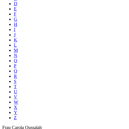
D
E
F
G
H
I
J
K
L
M
N
O
P
Q
R
S
T
U
V
W
X
Y
Z
Frau
Carola
Oussalah