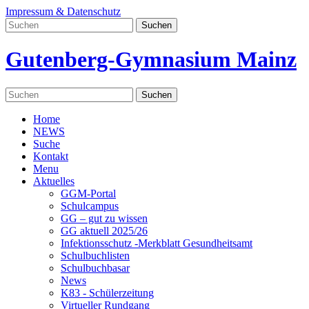
Impressum & Datenschutz
Gutenberg-Gymnasium Mainz
Home
NEWS
Suche
Kontakt
Menu
Aktuelles
GGM-Portal
Schulcampus
GG – gut zu wissen
GG aktuell 2025/26
Infektionsschutz -Merkblatt Gesundheitsamt
Schulbuchlisten
Schulbuchbasar
News
K83 - Schülerzeitung
Virtueller Rundgang