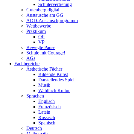
Schülervertretung
Gutenberg digital
Austausche am GG
ADD-Austauschprogramm
Wettbewerbe
Praktikum
OP
VP
Bewegte Pause
Schule mit Courage!
AGs
Fachbereiche
Ästhetische Fächer
Bildende Kunst
Darstellendes Spiel
Musik
Wahlfach Kultur
Sprachen
Englisch
Französisch
Latein
Russisch
Spanisch
Deutsch
Mathematik