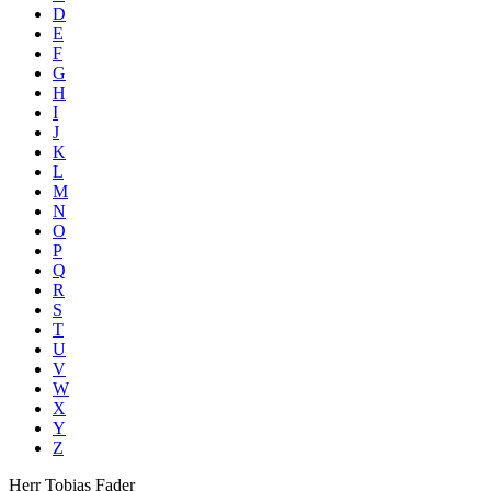
D
E
F
G
H
I
J
K
L
M
N
O
P
Q
R
S
T
U
V
W
X
Y
Z
Herr
Tobias
Fader