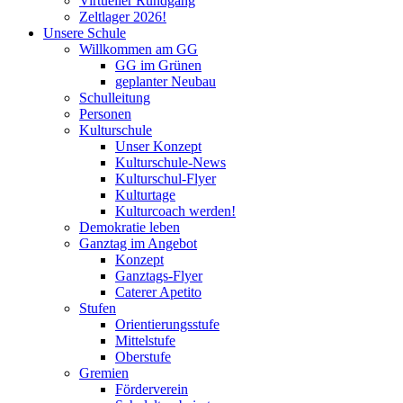
Virtueller Rundgang
Zeltlager 2026!
Unsere Schule
Willkommen am GG
GG im Grünen
geplanter Neubau
Schulleitung
Personen
Kulturschule
Unser Konzept
Kulturschule-News
Kulturschul-Flyer
Kulturtage
Kulturcoach werden!
Demokratie leben
Ganztag im Angebot
Konzept
Ganztags-Flyer
Caterer Apetito
Stufen
Orientierungsstufe
Mittelstufe
Oberstufe
Gremien
Förderverein