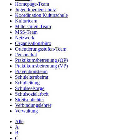
Homepage-Team
Jugendmedienschutz
Koordination Kulturschule
Kulturteam
Mittelstufen-Team
MSS-Team
Netzwerk
Organisationsbüro
Orientierungsstufen-Team
Personalrat
Praktikumsbetreuung (OP)
Praktikumsbetreuung (VP)
Präventionsteam
Schulelternbeirat
Schulleitung
Schulseelsorge
Schulsozialarbeit
Streitschlichter
Verbindungslehrer
Verwaltung
Alle
A
B
C