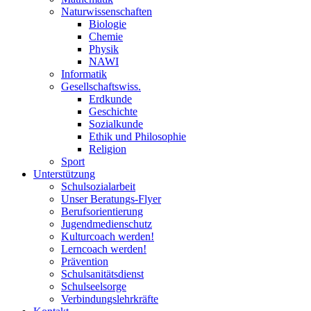
Naturwissenschaften
Biologie
Chemie
Physik
NAWI
Informatik
Gesellschaftswiss.
Erdkunde
Geschichte
Sozialkunde
Ethik und Philosophie
Religion
Sport
Unterstützung
Schulsozialarbeit
Unser Beratungs-Flyer
Berufsorientierung
Jugendmedienschutz
Kulturcoach werden!
Lerncoach werden!
Prävention
Schulsanitätsdienst
Schulseelsorge
Verbindungslehrkräfte