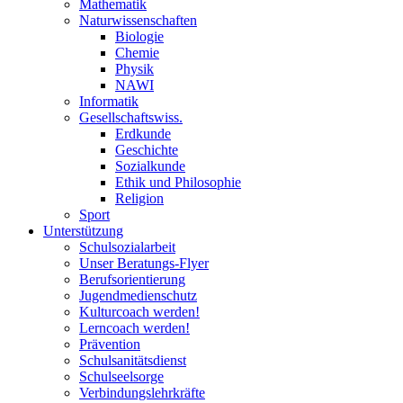
Mathematik
Naturwissenschaften
Biologie
Chemie
Physik
NAWI
Informatik
Gesellschaftswiss.
Erdkunde
Geschichte
Sozialkunde
Ethik und Philosophie
Religion
Sport
Unterstützung
Schulsozialarbeit
Unser Beratungs-Flyer
Berufsorientierung
Jugendmedienschutz
Kulturcoach werden!
Lerncoach werden!
Prävention
Schulsanitätsdienst
Schulseelsorge
Verbindungslehrkräfte