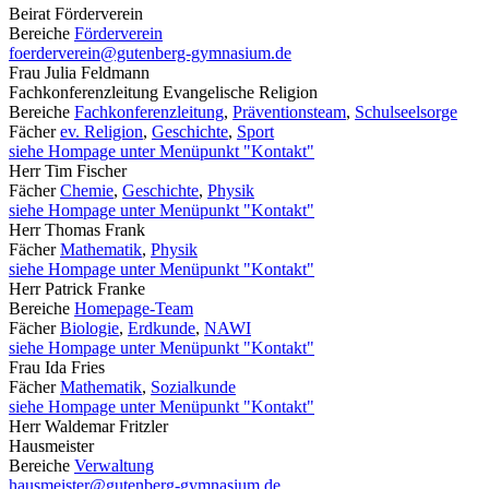
Beirat Förderverein
Bereiche
Förderverein
foerderverein@gutenberg-gymnasium.de
Frau
Julia
Feldmann
Fachkonferenzleitung Evangelische Religion
Bereiche
Fachkonferenzleitung
,
Präventionsteam
,
Schulseelsorge
Fächer
ev. Religion
,
Geschichte
,
Sport
siehe Hompage unter Menüpunkt "Kontakt"
Herr
Tim
Fischer
Fächer
Chemie
,
Geschichte
,
Physik
siehe Hompage unter Menüpunkt "Kontakt"
Herr
Thomas
Frank
Fächer
Mathematik
,
Physik
siehe Hompage unter Menüpunkt "Kontakt"
Herr
Patrick
Franke
Bereiche
Homepage-Team
Fächer
Biologie
,
Erdkunde
,
NAWI
siehe Hompage unter Menüpunkt "Kontakt"
Frau
Ida
Fries
Fächer
Mathematik
,
Sozialkunde
siehe Hompage unter Menüpunkt "Kontakt"
Herr
Waldemar
Fritzler
Hausmeister
Bereiche
Verwaltung
hausmeister@gutenberg-gymnasium.de