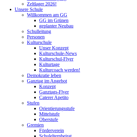
Zeltlager 2026!
Unsere Schule
Willkommen am GG
GG im Grünen
geplanter Neubau
Schulleitung
Personen
Kulturschule
Unser Konzept
Kulturschule-News
Kulturschul-Flyer
Kulturtage
Kulturcoach werden!
Demokratie leben
Ganztag im Angebot
Konzept
Ganztags-Flyer
Caterer Apetito
Stufen
Orientierungsstufe
Mittelstufe
Oberstufe
Gremien
Förderverein
Schulelternbeirat