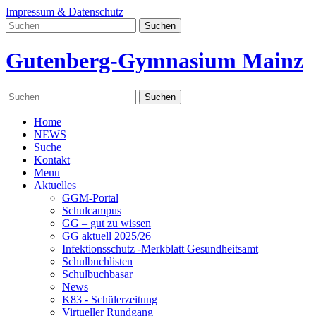
Impressum & Datenschutz
Gutenberg-Gymnasium Mainz
Home
NEWS
Suche
Kontakt
Menu
Aktuelles
GGM-Portal
Schulcampus
GG – gut zu wissen
GG aktuell 2025/26
Infektionsschutz -Merkblatt Gesundheitsamt
Schulbuchlisten
Schulbuchbasar
News
K83 - Schülerzeitung
Virtueller Rundgang