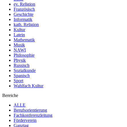
ev. Religion
Französisch
Geschichte
Informatik
kath. Religion
Kultur
Latein
Mathematik
Musik
NAWI
Philosophie
Physik
Russisch
Sozialkunde
Spanisch
Sport
Wahlfach Kultur
Bereiche
ALLE
Berufsorientierung
Fachkonferenzleitung
Förderverein
Ganztag