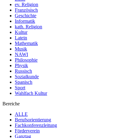
ev. Religion
Französisch
Geschichte
Informatik
kath. Religion
Kultur
Latein
Mathematik
Musik
NAWI
Philosophie
Physik
Russisch
Sozialkunde
Spanisch
Sport
Wahlfach Kultur
Bereiche
ALLE
Berufsorientierung
Fachkonferenzleitung
Förderverein
Ganztag