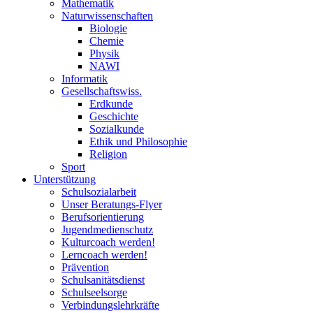
Mathematik
Naturwissenschaften
Biologie
Chemie
Physik
NAWI
Informatik
Gesellschaftswiss.
Erdkunde
Geschichte
Sozialkunde
Ethik und Philosophie
Religion
Sport
Unterstützung
Schulsozialarbeit
Unser Beratungs-Flyer
Berufsorientierung
Jugendmedienschutz
Kulturcoach werden!
Lerncoach werden!
Prävention
Schulsanitätsdienst
Schulseelsorge
Verbindungslehrkräfte