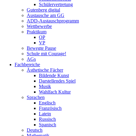
Schülervertretung
Gutenberg digital
Austausche am GG
ADD-Austauschprogramm
Wettbewerbe
Praktikum
OP
VP
Bewegte Pause
Schule mit Courage!
AGs
Fachbereiche
Ästhetische Fächer
Bildende Kunst
Darstellendes Spiel
Musik
Wahlfach Kultur
Sprachen
Englisch
Französisch
Latein
Russisch
Spanisch
Deutsch
Mathematik