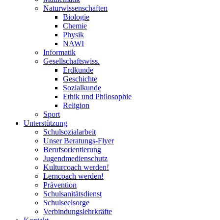
Naturwissenschaften
Biologie
Chemie
Physik
NAWI
Informatik
Gesellschaftswiss.
Erdkunde
Geschichte
Sozialkunde
Ethik und Philosophie
Religion
Sport
Unterstützung
Schulsozialarbeit
Unser Beratungs-Flyer
Berufsorientierung
Jugendmedienschutz
Kulturcoach werden!
Lerncoach werden!
Prävention
Schulsanitätsdienst
Schulseelsorge
Verbindungslehrkräfte