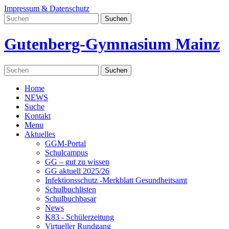
Impressum & Datenschutz
Gutenberg-Gymnasium Mainz
Home
NEWS
Suche
Kontakt
Menu
Aktuelles
GGM-Portal
Schulcampus
GG – gut zu wissen
GG aktuell 2025/26
Infektionsschutz -Merkblatt Gesundheitsamt
Schulbuchlisten
Schulbuchbasar
News
K83 - Schülerzeitung
Virtueller Rundgang