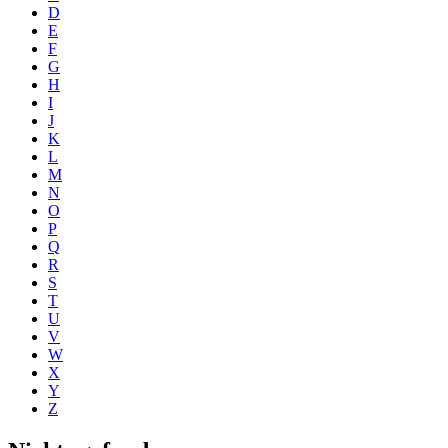
D
E
F
G
H
I
J
K
L
M
N
O
P
Q
R
S
T
U
V
W
X
Y
Z