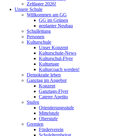
Zeltlager 2026!
Unsere Schule
Willkommen am GG
GG im Grünen
geplanter Neubau
Schulleitung
Personen
Kulturschule
Unser Konzept
Kulturschule-News
Kulturschul-Flyer
Kulturtage
Kulturcoach werden!
Demokratie leben
Ganztag im Angebot
Konzept
Ganztags-Flyer
Caterer Apetito
Stufen
Orientierungsstufe
Mittelstufe
Oberstufe
Gremien
Förderverein
Schulelternbeirat