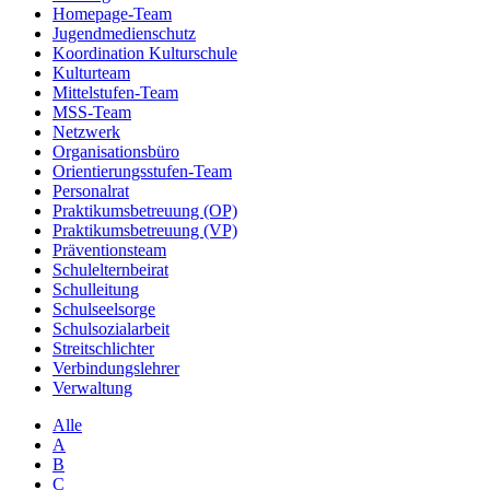
Homepage-Team
Jugendmedienschutz
Koordination Kulturschule
Kulturteam
Mittelstufen-Team
MSS-Team
Netzwerk
Organisationsbüro
Orientierungsstufen-Team
Personalrat
Praktikumsbetreuung (OP)
Praktikumsbetreuung (VP)
Präventionsteam
Schulelternbeirat
Schulleitung
Schulseelsorge
Schulsozialarbeit
Streitschlichter
Verbindungslehrer
Verwaltung
Alle
A
B
C