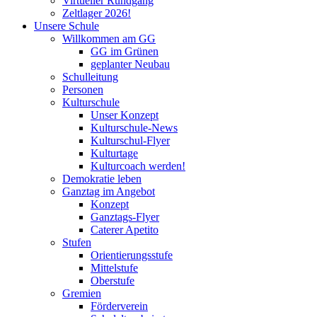
Virtueller Rundgang
Zeltlager 2026!
Unsere Schule
Willkommen am GG
GG im Grünen
geplanter Neubau
Schulleitung
Personen
Kulturschule
Unser Konzept
Kulturschule-News
Kulturschul-Flyer
Kulturtage
Kulturcoach werden!
Demokratie leben
Ganztag im Angebot
Konzept
Ganztags-Flyer
Caterer Apetito
Stufen
Orientierungsstufe
Mittelstufe
Oberstufe
Gremien
Förderverein