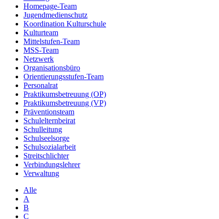
Homepage-Team
Jugendmedienschutz
Koordination Kulturschule
Kulturteam
Mittelstufen-Team
MSS-Team
Netzwerk
Organisationsbüro
Orientierungsstufen-Team
Personalrat
Praktikumsbetreuung (OP)
Praktikumsbetreuung (VP)
Präventionsteam
Schulelternbeirat
Schulleitung
Schulseelsorge
Schulsozialarbeit
Streitschlichter
Verbindungslehrer
Verwaltung
Alle
A
B
C