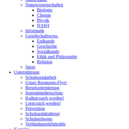
Naturwissenschaften
Biologie
Chemie
Physik
NAWI
Informatik
Gesellschaftswiss.
Erdkunde
Geschichte
Sozialkunde
Ethik und Philosophie
Religion
Sport
Unterstützung
Schulsozialarbeit
Unser Beratungs-Flyer
Berufsorientierung
Jugendmedienschutz
Kulturcoach werden!
Lerncoach werden!
Prävention
Schulsanitätsdienst
Schulseelsorge
Verbindungslehrkräfte