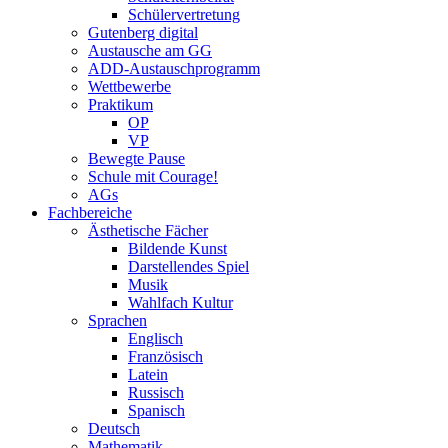
Schülervertretung
Gutenberg digital
Austausche am GG
ADD-Austauschprogramm
Wettbewerbe
Praktikum
OP
VP
Bewegte Pause
Schule mit Courage!
AGs
Fachbereiche
Ästhetische Fächer
Bildende Kunst
Darstellendes Spiel
Musik
Wahlfach Kultur
Sprachen
Englisch
Französisch
Latein
Russisch
Spanisch
Deutsch
Mathematik