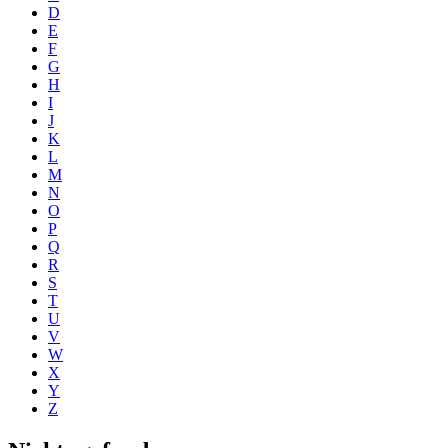
D
E
F
G
H
I
J
K
L
M
N
O
P
Q
R
S
T
U
V
W
X
Y
Z