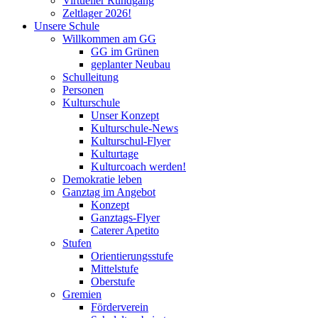
Virtueller Rundgang
Zeltlager 2026!
Unsere Schule
Willkommen am GG
GG im Grünen
geplanter Neubau
Schulleitung
Personen
Kulturschule
Unser Konzept
Kulturschule-News
Kulturschul-Flyer
Kulturtage
Kulturcoach werden!
Demokratie leben
Ganztag im Angebot
Konzept
Ganztags-Flyer
Caterer Apetito
Stufen
Orientierungsstufe
Mittelstufe
Oberstufe
Gremien
Förderverein