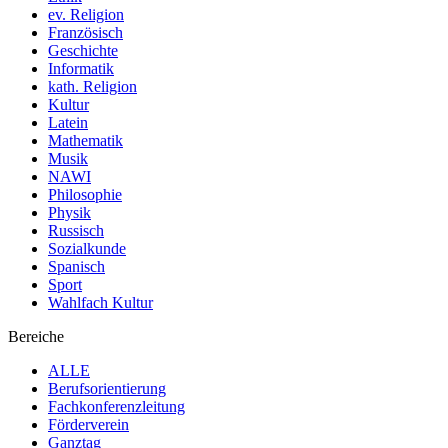
ev. Religion
Französisch
Geschichte
Informatik
kath. Religion
Kultur
Latein
Mathematik
Musik
NAWI
Philosophie
Physik
Russisch
Sozialkunde
Spanisch
Sport
Wahlfach Kultur
Bereiche
ALLE
Berufsorientierung
Fachkonferenzleitung
Förderverein
Ganztag