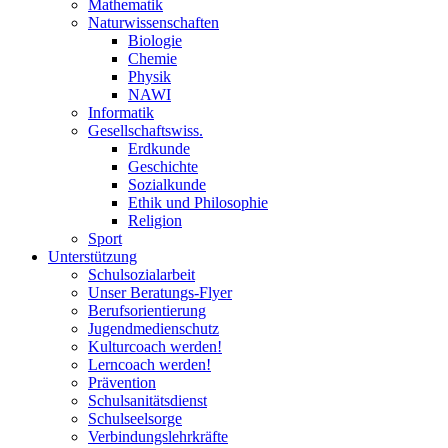
Mathematik
Naturwissenschaften
Biologie
Chemie
Physik
NAWI
Informatik
Gesellschaftswiss.
Erdkunde
Geschichte
Sozialkunde
Ethik und Philosophie
Religion
Sport
Unterstützung
Schulsozialarbeit
Unser Beratungs-Flyer
Berufsorientierung
Jugendmedienschutz
Kulturcoach werden!
Lerncoach werden!
Prävention
Schulsanitätsdienst
Schulseelsorge
Verbindungslehrkräfte