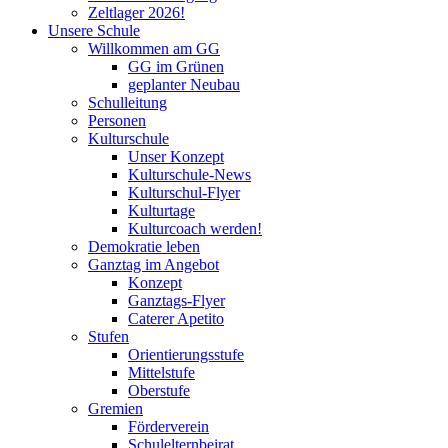
Zeltlager 2026!
Unsere Schule
Willkommen am GG
GG im Grünen
geplanter Neubau
Schulleitung
Personen
Kulturschule
Unser Konzept
Kulturschule-News
Kulturschul-Flyer
Kulturtage
Kulturcoach werden!
Demokratie leben
Ganztag im Angebot
Konzept
Ganztags-Flyer
Caterer Apetito
Stufen
Orientierungsstufe
Mittelstufe
Oberstufe
Gremien
Förderverein
Schulelternbeirat