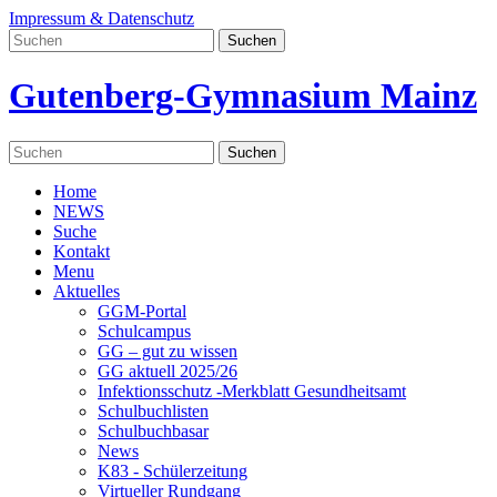
Impressum & Datenschutz
Gutenberg-Gymnasium Mainz
Home
NEWS
Suche
Kontakt
Menu
Aktuelles
GGM-Portal
Schulcampus
GG – gut zu wissen
GG aktuell 2025/26
Infektionsschutz -Merkblatt Gesundheitsamt
Schulbuchlisten
Schulbuchbasar
News
K83 - Schülerzeitung
Virtueller Rundgang