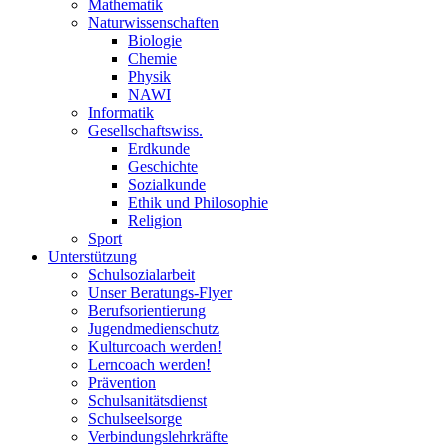
Mathematik
Naturwissenschaften
Biologie
Chemie
Physik
NAWI
Informatik
Gesellschaftswiss.
Erdkunde
Geschichte
Sozialkunde
Ethik und Philosophie
Religion
Sport
Unterstützung
Schulsozialarbeit
Unser Beratungs-Flyer
Berufsorientierung
Jugendmedienschutz
Kulturcoach werden!
Lerncoach werden!
Prävention
Schulsanitätsdienst
Schulseelsorge
Verbindungslehrkräfte