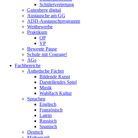
Schülervertretung
Gutenberg digital
Austausche am GG
ADD-Austauschprogramm
Wettbewerbe
Praktikum
OP
VP
Bewegte Pause
Schule mit Courage!
AGs
Fachbereiche
Ästhetische Fächer
Bildende Kunst
Darstellendes Spiel
Musik
Wahlfach Kultur
Sprachen
Englisch
Französisch
Latein
Russisch
Spanisch
Deutsch
Mathematik