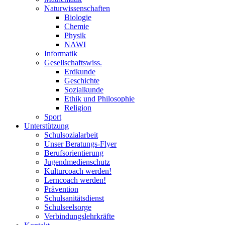
Naturwissenschaften
Biologie
Chemie
Physik
NAWI
Informatik
Gesellschaftswiss.
Erdkunde
Geschichte
Sozialkunde
Ethik und Philosophie
Religion
Sport
Unterstützung
Schulsozialarbeit
Unser Beratungs-Flyer
Berufsorientierung
Jugendmedienschutz
Kulturcoach werden!
Lerncoach werden!
Prävention
Schulsanitätsdienst
Schulseelsorge
Verbindungslehrkräfte