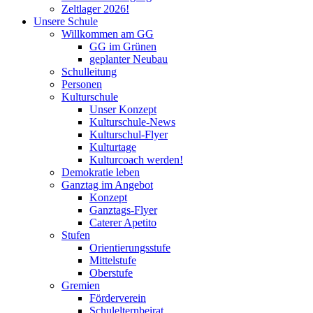
Zeltlager 2026!
Unsere Schule
Willkommen am GG
GG im Grünen
geplanter Neubau
Schulleitung
Personen
Kulturschule
Unser Konzept
Kulturschule-News
Kulturschul-Flyer
Kulturtage
Kulturcoach werden!
Demokratie leben
Ganztag im Angebot
Konzept
Ganztags-Flyer
Caterer Apetito
Stufen
Orientierungsstufe
Mittelstufe
Oberstufe
Gremien
Förderverein
Schulelternbeirat