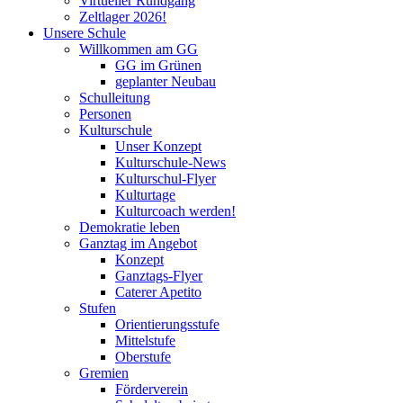
Virtueller Rundgang
Zeltlager 2026!
Unsere Schule
Willkommen am GG
GG im Grünen
geplanter Neubau
Schulleitung
Personen
Kulturschule
Unser Konzept
Kulturschule-News
Kulturschul-Flyer
Kulturtage
Kulturcoach werden!
Demokratie leben
Ganztag im Angebot
Konzept
Ganztags-Flyer
Caterer Apetito
Stufen
Orientierungsstufe
Mittelstufe
Oberstufe
Gremien
Förderverein