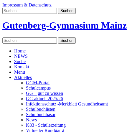
Impressum & Datenschutz
Gutenberg-Gymnasium Mainz
Home
NEWS
Suche
Kontakt
Menu
Aktuelles
GGM-Portal
Schulcampus
GG – gut zu wissen
GG aktuell 2025/26
Infektionsschutz -Merkblatt Gesundheitsamt
Schulbuchlisten
Schulbuchbasar
News
K83 - Schülerzeitung
Virtueller Rundgang