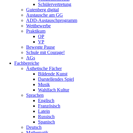
Schülervertretung
Gutenberg digital
Austausche am GG
ADD-Austauschprogramm
Wettbewerbe
Praktikum
OP
VP
Bewegte Pause
Schule mit Courage!
AGs
Fachbereiche
Ästhetische Fächer
Bildende Kunst
Darstellendes Spiel
Musik
Wahlfach Kultur
Sprachen
Englisch
Französisch
Latein
Russisch
Spanisch
Deutsch
Mathematik