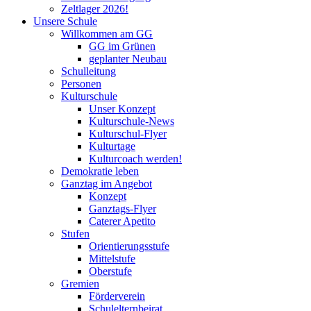
Zeltlager 2026!
Unsere Schule
Willkommen am GG
GG im Grünen
geplanter Neubau
Schulleitung
Personen
Kulturschule
Unser Konzept
Kulturschule-News
Kulturschul-Flyer
Kulturtage
Kulturcoach werden!
Demokratie leben
Ganztag im Angebot
Konzept
Ganztags-Flyer
Caterer Apetito
Stufen
Orientierungsstufe
Mittelstufe
Oberstufe
Gremien
Förderverein
Schulelternbeirat