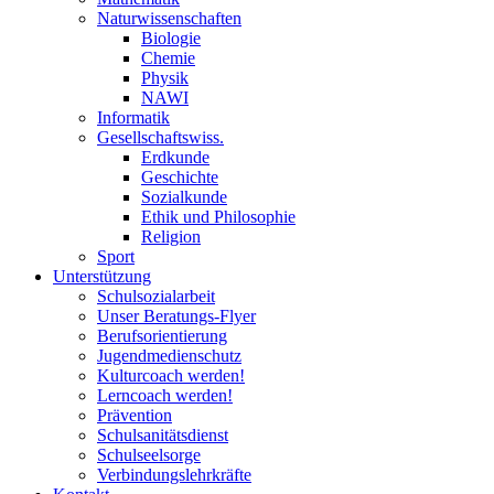
Naturwissenschaften
Biologie
Chemie
Physik
NAWI
Informatik
Gesellschaftswiss.
Erdkunde
Geschichte
Sozialkunde
Ethik und Philosophie
Religion
Sport
Unterstützung
Schulsozialarbeit
Unser Beratungs-Flyer
Berufsorientierung
Jugendmedienschutz
Kulturcoach werden!
Lerncoach werden!
Prävention
Schulsanitätsdienst
Schulseelsorge
Verbindungslehrkräfte