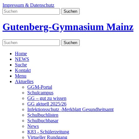
Impressum & Datenschutz
Gutenberg-Gymnasium Mainz
Home
NEWS
Suche
Kontakt
Menu
Aktuelles
GGM-Portal
Schulcampus
GG – gut zu wissen
GG aktuell 2025/26
Infektionsschutz -Merkblatt Gesundheitsamt
Schulbuchlisten
Schulbuchbasar
News
K83 - Schülerzeitung
Virtueller Rundgang