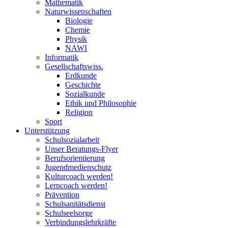
Mathematik
Naturwissenschaften
Biologie
Chemie
Physik
NAWI
Informatik
Gesellschaftswiss.
Erdkunde
Geschichte
Sozialkunde
Ethik und Philosophie
Religion
Sport
Unterstützung
Schulsozialarbeit
Unser Beratungs-Flyer
Berufsorientierung
Jugendmedienschutz
Kulturcoach werden!
Lerncoach werden!
Prävention
Schulsanitätsdienst
Schulseelsorge
Verbindungslehrkräfte