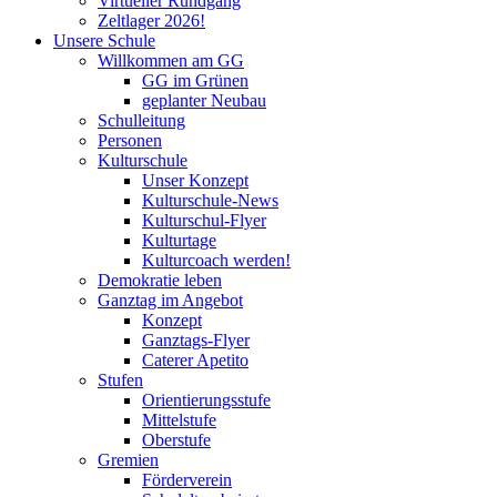
Virtueller Rundgang
Zeltlager 2026!
Unsere Schule
Willkommen am GG
GG im Grünen
geplanter Neubau
Schulleitung
Personen
Kulturschule
Unser Konzept
Kulturschule-News
Kulturschul-Flyer
Kulturtage
Kulturcoach werden!
Demokratie leben
Ganztag im Angebot
Konzept
Ganztags-Flyer
Caterer Apetito
Stufen
Orientierungsstufe
Mittelstufe
Oberstufe
Gremien
Förderverein