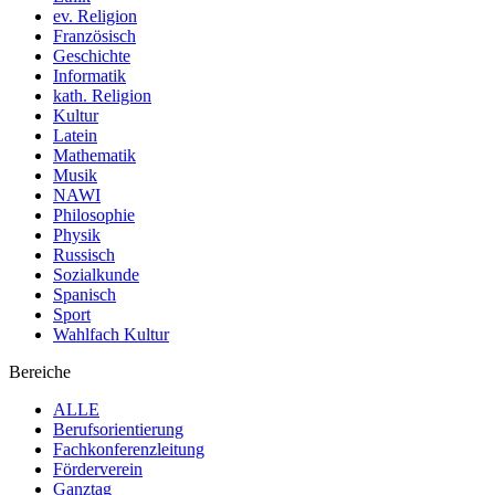
ev. Religion
Französisch
Geschichte
Informatik
kath. Religion
Kultur
Latein
Mathematik
Musik
NAWI
Philosophie
Physik
Russisch
Sozialkunde
Spanisch
Sport
Wahlfach Kultur
Bereiche
ALLE
Berufsorientierung
Fachkonferenzleitung
Förderverein
Ganztag