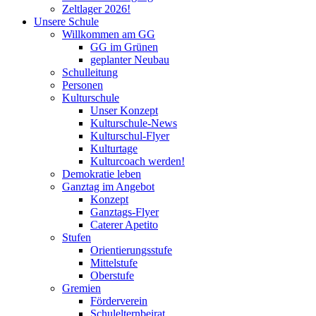
Zeltlager 2026!
Unsere Schule
Willkommen am GG
GG im Grünen
geplanter Neubau
Schulleitung
Personen
Kulturschule
Unser Konzept
Kulturschule-News
Kulturschul-Flyer
Kulturtage
Kulturcoach werden!
Demokratie leben
Ganztag im Angebot
Konzept
Ganztags-Flyer
Caterer Apetito
Stufen
Orientierungsstufe
Mittelstufe
Oberstufe
Gremien
Förderverein
Schulelternbeirat