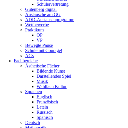
Schülervertretung
Gutenberg digital
Austausche am GG
ADD-Austauschprogramm
Wettbewerbe
Praktikum
OP
VP
Bewegte Pause
Schule mit Courage!
AGs
Fachbereiche
Ästhetische Fächer
Bildende Kunst
Darstellendes Spiel
Musik
Wahlfach Kultur
Sprachen
Englisch
Französisch
Latein
Russisch
Spanisch
Deutsch
Mathematik