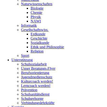
Naturwissenschaften
Biologie
Chemie
Physik
NAWI
Informatik
Gesellschaftswiss.
Erdkunde
Geschichte
Sozialkunde
Ethik und Philosophie
Religion
Sport
Unterstützung
Schulsozialarbeit
Unser Beratungs-Flyer
Berufsorientierung
Jugendmedienschutz
Kulturcoach werden!
Lerncoach werden!
Prävention
Schulsanitätsdienst
Schulseelsorge
Verbindungslehrkräfte