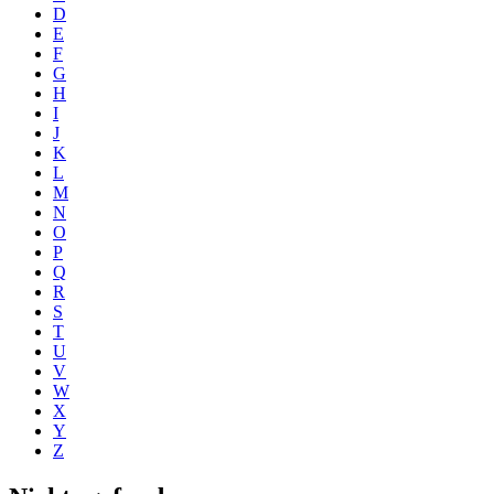
D
E
F
G
H
I
J
K
L
M
N
O
P
Q
R
S
T
U
V
W
X
Y
Z