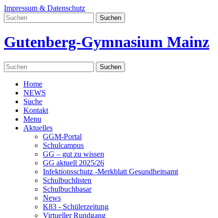
Impressum & Datenschutz
Gutenberg-Gymnasium Mainz
Home
NEWS
Suche
Kontakt
Menu
Aktuelles
GGM-Portal
Schulcampus
GG – gut zu wissen
GG aktuell 2025/26
Infektionsschutz -Merkblatt Gesundheitsamt
Schulbuchlisten
Schulbuchbasar
News
K83 - Schülerzeitung
Virtueller Rundgang