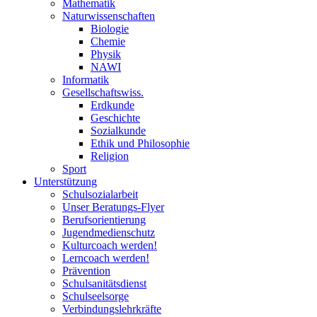
Mathematik
Naturwissenschaften
Biologie
Chemie
Physik
NAWI
Informatik
Gesellschaftswiss.
Erdkunde
Geschichte
Sozialkunde
Ethik und Philosophie
Religion
Sport
Unterstützung
Schulsozialarbeit
Unser Beratungs-Flyer
Berufsorientierung
Jugendmedienschutz
Kulturcoach werden!
Lerncoach werden!
Prävention
Schulsanitätsdienst
Schulseelsorge
Verbindungslehrkräfte