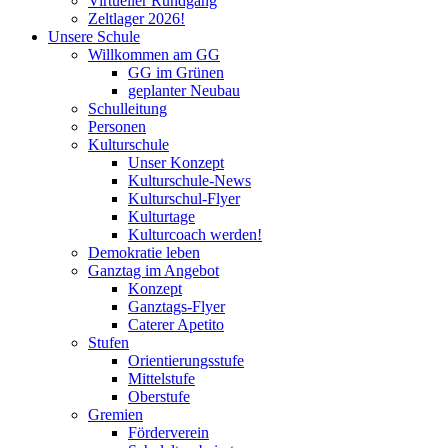
Virtueller Rundgang
Zeltlager 2026!
Unsere Schule
Willkommen am GG
GG im Grünen
geplanter Neubau
Schulleitung
Personen
Kulturschule
Unser Konzept
Kulturschule-News
Kulturschul-Flyer
Kulturtage
Kulturcoach werden!
Demokratie leben
Ganztag im Angebot
Konzept
Ganztags-Flyer
Caterer Apetito
Stufen
Orientierungsstufe
Mittelstufe
Oberstufe
Gremien
Förderverein