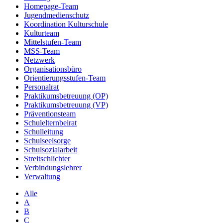
Homepage-Team
Jugendmedienschutz
Koordination Kulturschule
Kulturteam
Mittelstufen-Team
MSS-Team
Netzwerk
Organisationsbüro
Orientierungsstufen-Team
Personalrat
Praktikumsbetreuung (OP)
Praktikumsbetreuung (VP)
Präventionsteam
Schulelternbeirat
Schulleitung
Schulseelsorge
Schulsozialarbeit
Streitschlichter
Verbindungslehrer
Verwaltung
Alle
A
B
C