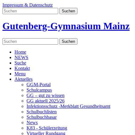
Impressum & Datenschutz
Gutenberg-Gymnasium Mainz
Home
NEWS
Suche
Kontakt
Menu
Aktuelles
GGM-Portal
Schulcampus
GG – gut zu wissen
GG aktuell 2025/26
Infektionsschutz -Merkblatt Gesundheitsamt
Schulbuchlisten
Schulbuchbasar
News
K83 - Schülerzeitung
Virtueller Rundgang