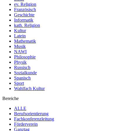
ev. Religion
Französisch
Geschichte
Informatik
kath. Religion
Kultur
Latein
Mathematik
Musik
NAWI
Philosophie
Physik
Russisch
Sozialkunde
Spanisch
Sport
Wahlfach Kultur
Bereiche
ALLE
Berufsorientierung
Fachkonferenzleitung
Förderverein
Ganztag