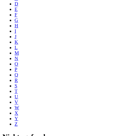
D
E
F
G
H
I
J
K
L
M
N
O
P
Q
R
S
T
U
V
W
X
Y
Z