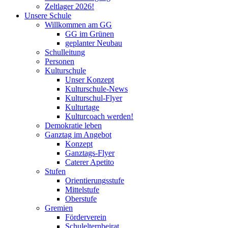
Zeltlager 2026!
Unsere Schule
Willkommen am GG
GG im Grünen
geplanter Neubau
Schulleitung
Personen
Kulturschule
Unser Konzept
Kulturschule-News
Kulturschul-Flyer
Kulturtage
Kulturcoach werden!
Demokratie leben
Ganztag im Angebot
Konzept
Ganztags-Flyer
Caterer Apetito
Stufen
Orientierungsstufe
Mittelstufe
Oberstufe
Gremien
Förderverein
Schulelternbeirat