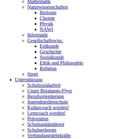
Mathematik
Naturwissenschaften
Biologie
Chemie
Physik
NAWI
Informatik
Gesellschaftswiss.
Erdkunde
Geschichte
Sozialkunde
Ethik und Philosophie
Religion
Sport
Unterstützung
Schulsozialarbeit
Unser Beratungs-Flyer
Berufsorientierung
Jugendmedienschutz
Kulturcoach werden!
Lerncoach werden!
Prävention
Schulsanitätsdienst
Schulseelsorge
Verbindungslehrkräfte