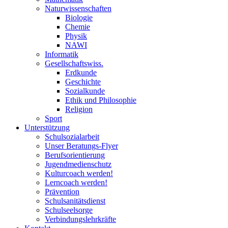
Naturwissenschaften
Biologie
Chemie
Physik
NAWI
Informatik
Gesellschaftswiss.
Erdkunde
Geschichte
Sozialkunde
Ethik und Philosophie
Religion
Sport
Unterstützung
Schulsozialarbeit
Unser Beratungs-Flyer
Berufsorientierung
Jugendmedienschutz
Kulturcoach werden!
Lerncoach werden!
Prävention
Schulsanitätsdienst
Schulseelsorge
Verbindungslehrkräfte