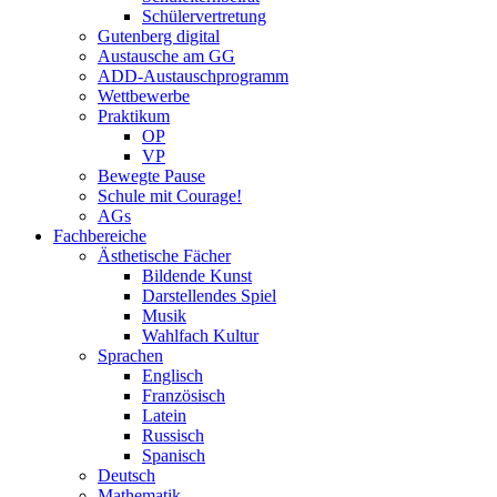
Schülervertretung
Gutenberg digital
Austausche am GG
ADD-Austauschprogramm
Wettbewerbe
Praktikum
OP
VP
Bewegte Pause
Schule mit Courage!
AGs
Fachbereiche
Ästhetische Fächer
Bildende Kunst
Darstellendes Spiel
Musik
Wahlfach Kultur
Sprachen
Englisch
Französisch
Latein
Russisch
Spanisch
Deutsch
Mathematik