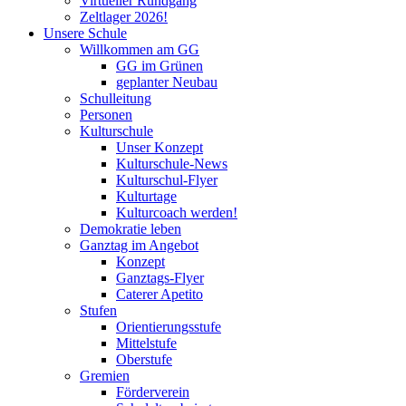
Virtueller Rundgang
Zeltlager 2026!
Unsere Schule
Willkommen am GG
GG im Grünen
geplanter Neubau
Schulleitung
Personen
Kulturschule
Unser Konzept
Kulturschule-News
Kulturschul-Flyer
Kulturtage
Kulturcoach werden!
Demokratie leben
Ganztag im Angebot
Konzept
Ganztags-Flyer
Caterer Apetito
Stufen
Orientierungsstufe
Mittelstufe
Oberstufe
Gremien
Förderverein