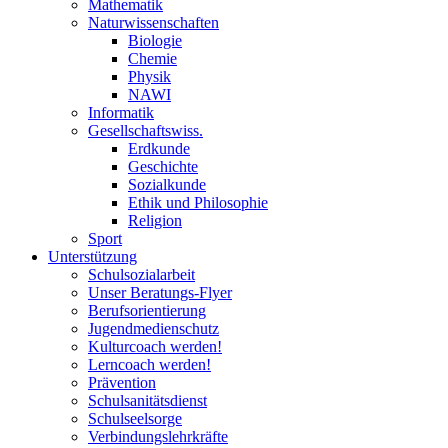
Mathematik
Naturwissenschaften
Biologie
Chemie
Physik
NAWI
Informatik
Gesellschaftswiss.
Erdkunde
Geschichte
Sozialkunde
Ethik und Philosophie
Religion
Sport
Unterstützung
Schulsozialarbeit
Unser Beratungs-Flyer
Berufsorientierung
Jugendmedienschutz
Kulturcoach werden!
Lerncoach werden!
Prävention
Schulsanitätsdienst
Schulseelsorge
Verbindungslehrkräfte