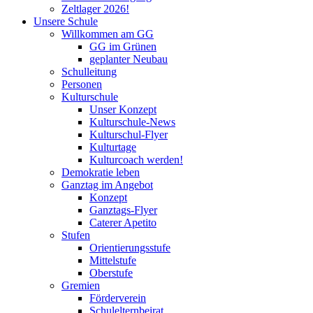
Zeltlager 2026!
Unsere Schule
Willkommen am GG
GG im Grünen
geplanter Neubau
Schulleitung
Personen
Kulturschule
Unser Konzept
Kulturschule-News
Kulturschul-Flyer
Kulturtage
Kulturcoach werden!
Demokratie leben
Ganztag im Angebot
Konzept
Ganztags-Flyer
Caterer Apetito
Stufen
Orientierungsstufe
Mittelstufe
Oberstufe
Gremien
Förderverein
Schulelternbeirat