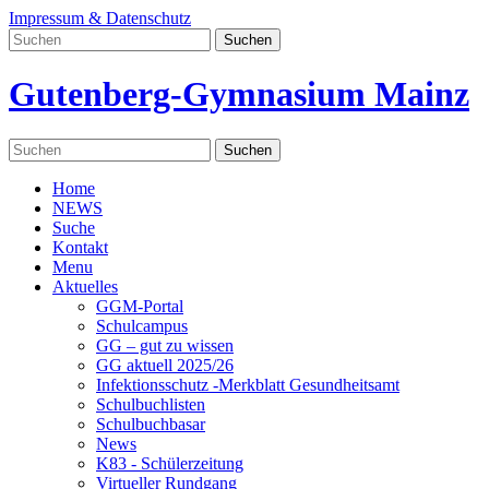
Impressum & Datenschutz
Gutenberg-Gymnasium Mainz
Home
NEWS
Suche
Kontakt
Menu
Aktuelles
GGM-Portal
Schulcampus
GG – gut zu wissen
GG aktuell 2025/26
Infektionsschutz -Merkblatt Gesundheitsamt
Schulbuchlisten
Schulbuchbasar
News
K83 - Schülerzeitung
Virtueller Rundgang