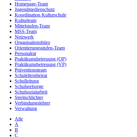
Homepage-Team
Jugendmedienschutz
Koordination Kulturschule
Kulturteam
Mittelstufen-Team
MSS-Team
Netzwerk
Organisationsbüro
Orientierungsstufen-Team
Personalrat
Praktikumsbetreuung (OP)
Praktikumsbetreuung (VP)
Präventionsteam
Schulelternbeirat
Schulleitung
Schulseelsorge
Schulsozialarbeit
Streitschlichter
Verbindungslehrer
Verwaltung
Alle
A
B
C