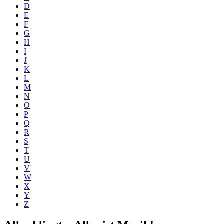
D
E
F
G
H
I
J
K
L
M
N
O
P
Q
R
S
T
U
V
W
X
Y
Z