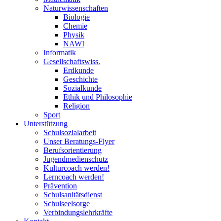
Naturwissenschaften
Biologie
Chemie
Physik
NAWI
Informatik
Gesellschaftswiss.
Erdkunde
Geschichte
Sozialkunde
Ethik und Philosophie
Religion
Sport
Unterstützung
Schulsozialarbeit
Unser Beratungs-Flyer
Berufsorientierung
Jugendmedienschutz
Kulturcoach werden!
Lerncoach werden!
Prävention
Schulsanitätsdienst
Schulseelsorge
Verbindungslehrkräfte