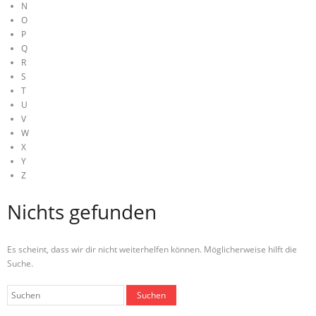
N
O
P
Q
R
S
T
U
V
W
X
Y
Z
Nichts gefunden
Es scheint, dass wir dir nicht weiterhelfen können. Möglicherweise hilft die
Suche.