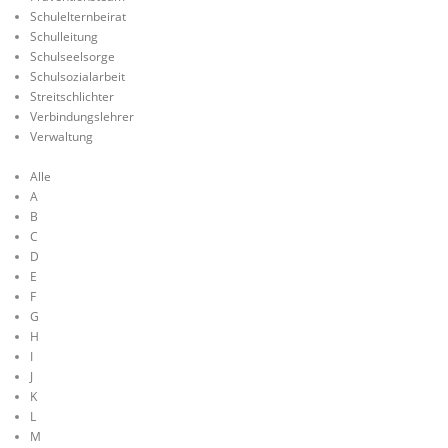
Schulelternbeirat
Schulleitung
Schulseelsorge
Schulsozialarbeit
Streitschlichter
Verbindungslehrer
Verwaltung
Alle
A
B
C
D
E
F
G
H
I
J
K
L
M