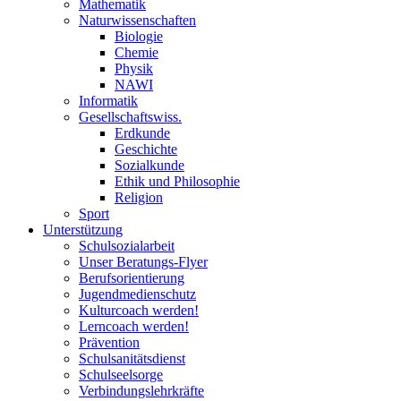
Mathematik
Naturwissenschaften
Biologie
Chemie
Physik
NAWI
Informatik
Gesellschaftswiss.
Erdkunde
Geschichte
Sozialkunde
Ethik und Philosophie
Religion
Sport
Unterstützung
Schulsozialarbeit
Unser Beratungs-Flyer
Berufsorientierung
Jugendmedienschutz
Kulturcoach werden!
Lerncoach werden!
Prävention
Schulsanitätsdienst
Schulseelsorge
Verbindungslehrkräfte