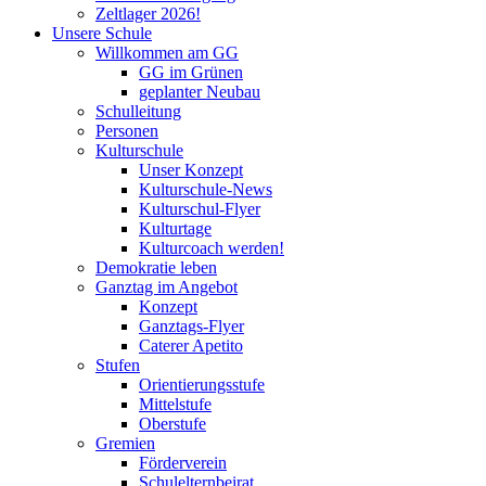
Zeltlager 2026!
Unsere Schule
Willkommen am GG
GG im Grünen
geplanter Neubau
Schulleitung
Personen
Kulturschule
Unser Konzept
Kulturschule-News
Kulturschul-Flyer
Kulturtage
Kulturcoach werden!
Demokratie leben
Ganztag im Angebot
Konzept
Ganztags-Flyer
Caterer Apetito
Stufen
Orientierungsstufe
Mittelstufe
Oberstufe
Gremien
Förderverein
Schulelternbeirat