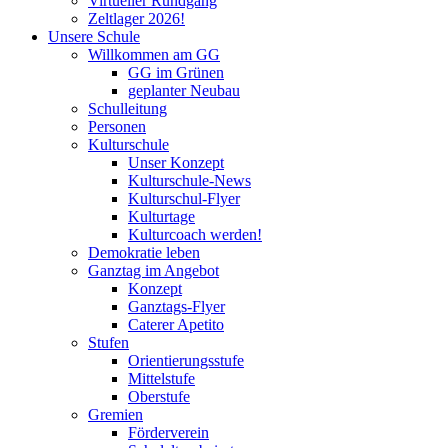
Virtueller Rundgang
Zeltlager 2026!
Unsere Schule
Willkommen am GG
GG im Grünen
geplanter Neubau
Schulleitung
Personen
Kulturschule
Unser Konzept
Kulturschule-News
Kulturschul-Flyer
Kulturtage
Kulturcoach werden!
Demokratie leben
Ganztag im Angebot
Konzept
Ganztags-Flyer
Caterer Apetito
Stufen
Orientierungsstufe
Mittelstufe
Oberstufe
Gremien
Förderverein