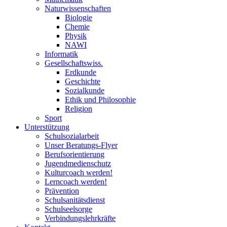
Naturwissenschaften
Biologie
Chemie
Physik
NAWI
Informatik
Gesellschaftswiss.
Erdkunde
Geschichte
Sozialkunde
Ethik und Philosophie
Religion
Sport
Unterstützung
Schulsozialarbeit
Unser Beratungs-Flyer
Berufsorientierung
Jugendmedienschutz
Kulturcoach werden!
Lerncoach werden!
Prävention
Schulsanitätsdienst
Schulseelsorge
Verbindungslehrkräfte