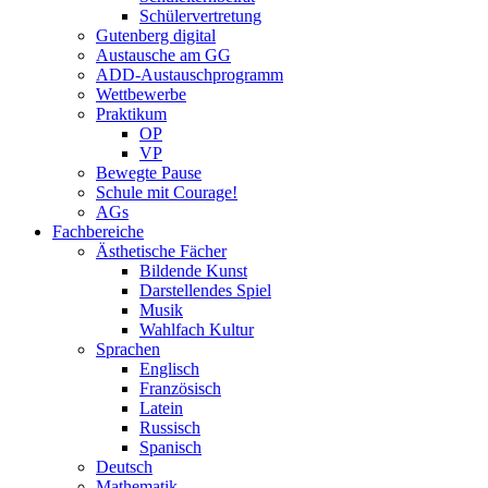
Schülervertretung
Gutenberg digital
Austausche am GG
ADD-Austauschprogramm
Wettbewerbe
Praktikum
OP
VP
Bewegte Pause
Schule mit Courage!
AGs
Fachbereiche
Ästhetische Fächer
Bildende Kunst
Darstellendes Spiel
Musik
Wahlfach Kultur
Sprachen
Englisch
Französisch
Latein
Russisch
Spanisch
Deutsch
Mathematik