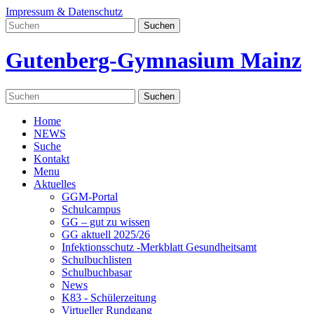
Impressum & Datenschutz
Gutenberg-Gymnasium Mainz
Home
NEWS
Suche
Kontakt
Menu
Aktuelles
GGM-Portal
Schulcampus
GG – gut zu wissen
GG aktuell 2025/26
Infektionsschutz -Merkblatt Gesundheitsamt
Schulbuchlisten
Schulbuchbasar
News
K83 - Schülerzeitung
Virtueller Rundgang