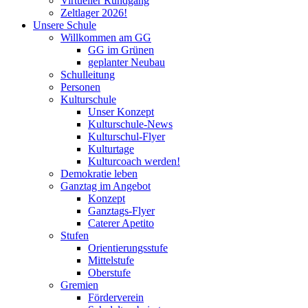
Virtueller Rundgang
Zeltlager 2026!
Unsere Schule
Willkommen am GG
GG im Grünen
geplanter Neubau
Schulleitung
Personen
Kulturschule
Unser Konzept
Kulturschule-News
Kulturschul-Flyer
Kulturtage
Kulturcoach werden!
Demokratie leben
Ganztag im Angebot
Konzept
Ganztags-Flyer
Caterer Apetito
Stufen
Orientierungsstufe
Mittelstufe
Oberstufe
Gremien
Förderverein