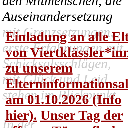
den Mitmenschen, die
Auseinandersetzung
mit Grenzsetzungen,
Einladung an alle El
erste Erfahrungen mit
von Viertklässler*in
Schicksalsschlägen,
zu unserem
mit Glück und Leid
Elterninformations
stehen im Blickpunkt.
am 01.10.2026 (Info
hier).
Unser Tag der
In der