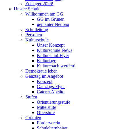
Zeltlager 2026!
Unsere Schule
Willkommen am GG
GG im Grünen
geplanter Neubau
Schulleitung
Personen
Kulturschule
Unser Konzept
Kulturschule-News
Kulturschul-Flyer
Kulturtage
Kulturcoach werden!
Demokratie leben
Ganztag im Angebot
Konzept
Ganztags-Flyer
Caterer Apetito
Stufen
Orientierungsstufe
Mittelstufe
Oberstufe
Gremien
Förderverein
Schulelternbeirat