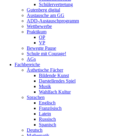
Schülervertretung
Gutenberg digital
Austausche am GG
ADD-Austauschprogramm
Wettbewerbe
Praktikum
OP
VP
Bewegte Pause
Schule mit Courage!
AGs
Fachbereiche
Ästhetische Fächer
Bildende Kunst
Darstellendes Spiel
Musik
Wahlfach Kultur
Sprachen
Englisch
Französisch
Latein
Russisch
Spanisch
Deutsch
Mathematik