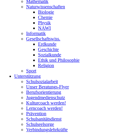
Mathematik
Naturwissenschaften
Biologie
Chemie
Physik
NAWI
Informatik
Gesellschaftswiss.
Erdkunde
Geschichte
Sozialkunde
Ethik und Philosophie
Religion
Sport
Unterstützung
Schulsozialarbeit
Unser Beratungs-Flyer
Berufsorientierung
Jugendmedienschutz
Kulturcoach werden!
Lerncoach werden!
Prävention
Schulsanitätsdienst
Schulseelsorge
Verbindungslehrkräfte