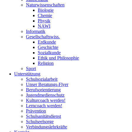
Naturwissenschaften
Biologie
Chemie
Physik
NAWI
Informatik
Gesellschaftswiss.
Erdkunde
Geschichte
Sozialkunde
Ethik und Philosophie
Religion
Sport
Unterstützung
Schulsozialarbeit
Unser Beratungs-Flyer
Berufsorientierung
Jugendmedienschutz
Kulturcoach werden!
Lerncoach werden!
Prävention
Schulsanitätsdienst
Schulseelsorge
Verbindungslehrkräfte