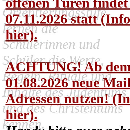
offenen Türen finde
Orientierungsstufe
07.11.2026 statt (Inf
lernen die
hier).
Schülerinnen und
Schüler die Werte,
ACHTUNG! Ab de
Regeln, Rituale und
01.08.2026 neue Mail
Inhalte des Judentums
Adressen nutzen! (In
und des Christentums
hier).
kennen.