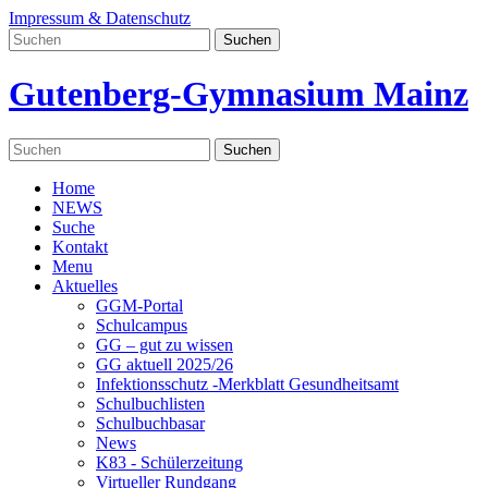
Impressum & Datenschutz
Gutenberg-Gymnasium Mainz
Home
NEWS
Suche
Kontakt
Menu
Aktuelles
GGM-Portal
Schulcampus
GG – gut zu wissen
GG aktuell 2025/26
Infektionsschutz -Merkblatt Gesundheitsamt
Schulbuchlisten
Schulbuchbasar
News
K83 - Schülerzeitung
Virtueller Rundgang